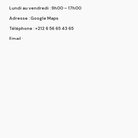
Lundi au vendredi : 9h00 – 17h00
Adresse :
Google Maps
Téléphone :
+212 6 56 65 43 65
Email :
t.elmasmoudi@easytoolsmaghreb.com
À propos
À propos
Contactez‑nous
Suivez‑nous
Informations légales